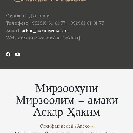
Суроға:
ш. Душанбе
Телефон:
+992918-61-01-77; +992901-61-01-77
Email:
askar_hakim@mail.ru
Web-сомона:
www.askar-hakim.tj
Мирзоохуни
Мирзоолим – амаки
Аскар Ҳаким
Саҳифаи асосӣ
Аксҳо