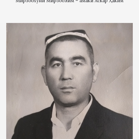
Мирзоохуни Мирзоолим – амаки Аскар Ҳаким