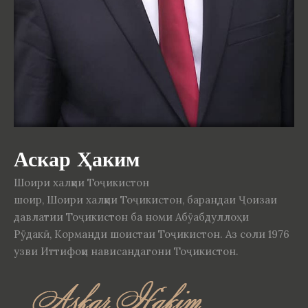
Аскар Ҳаким
Шоири халқии Тоҷикистон
шоир, Шоири халқии Тоҷикистон, барандаи Ҷоизаи
давлатии Тоҷикистон ба номи Абӯабдуллоҳи
Рӯдакӣ, Корманди шоистаи Тоҷикистон. Аз соли 1976
узви Иттифоқи нависандагони Тоҷикистон.