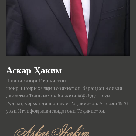
Аскар Ҳаким
Шоири халқии Тоҷикистон
шоир, Шоири халқии Тоҷикистон, барандаи Ҷоизаи
давлатии Тоҷикистон ба номи Абӯабдуллоҳи
Рӯдакӣ, Корманди шоистаи Тоҷикистон. Аз соли 1976
узви Иттифоқи нависандагони Тоҷикистон.