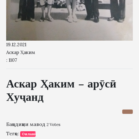
19.12.2021
Аскар Ҳаким
: 1107
Аскар Ҳаким – арӯсӣ
Хуҷанд
Баҳодиҳии мавод
2 Votes
Тегҳо:
Оилавӣ