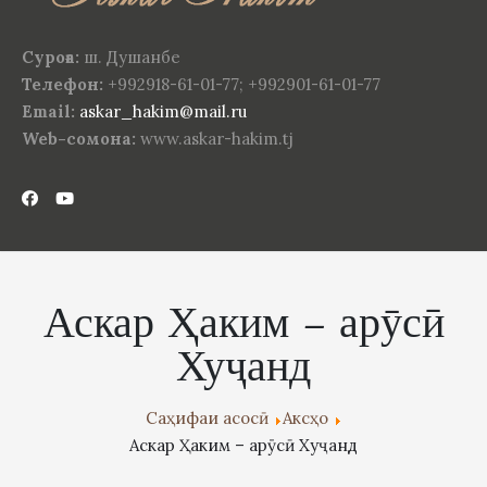
Суроға:
ш. Душанбе
Телефон:
+992918-61-01-77; +992901-61-01-77
Email:
askar_hakim@mail.ru
Web-сомона:
www.askar-hakim.tj
Аскар Ҳаким – арӯсӣ
Хуҷанд
Саҳифаи асосӣ
Аксҳо
Аскар Ҳаким – арӯсӣ Хуҷанд