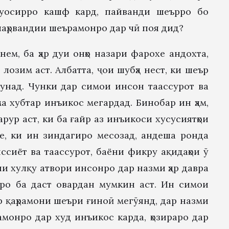
муосирро кашф кард, пайванди шеърро бо
 шаҳрвандии шеърамонро дар чӣ поя дид?
ем, ба ҳар дуи онҳо назари фарохе андохта,
лозим аст. Албатта, ҷои шубҳа нест, ки шеър
унад. Чунки дар симои инсон таассурот ва
а хубтар инъикос мегардад. Бинобар ин ҳам,
рур аст, ки ба ғайр аз инъикоси хусусиятҳои
е, ки ин зиндагиро месозад, андеша ронда
ссиёт ва таассурот, баёни фикру ақидаҳои ӯ
ни хулқу атвори инсонро дар назми ҳар давра
нро ба даст овардан мумкин аст. Ин симои
р қаҳрамони шеъри ғиноӣ мегӯянд, дар назми
онро дар худ инъикос карда, ҳозираро дар