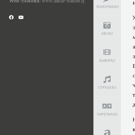
Web-сомона:
www.askar-hakim.tj
МАНЗУМАҲО
АКСҲО
НАВОРҲО
СУРУДАҲО
ТАРҶУМАҲО