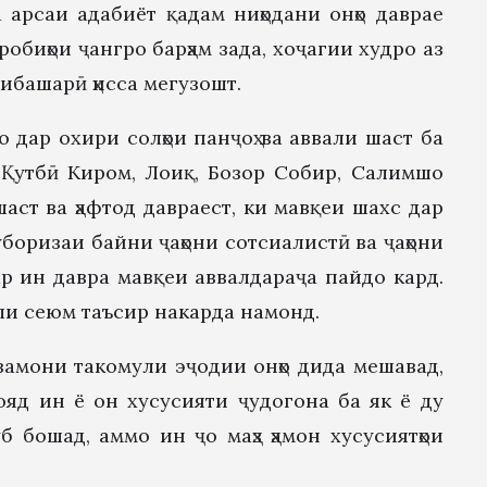
арсаи адабиёт қадам ниҳодани онҳо даврае
обиҳои ҷангро барҳам зада, хоҷагии худро аз
мибашарӣ ҳисса мегузошт.
дар охири солҳои панҷоҳ ва аввали шаст ба
 Қутбӣ Киром, Лоиқ, Бозор Собир, Салимшо
аст ва ҳафтод давраест, ки мавқеи шахс дар
боризаи байни ҷаҳони сотсиалистӣ ва ҷаҳони
ар ин давра мавқеи аввалдараҷа пайдо кард.
ли сеюм таъсир накарда намонд.
 замони такомули эҷодии онҳо дида мешавад,
ояд ин ё он хусусияти ҷудогона ба як ё ду
б бошад, аммо ин ҷо маҳз ҳамон хусусиятҳои