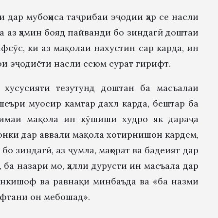
и дар мубоҳиса таҷрибаи эҷодии ҳар се насли
а аз ҳамин бояд пайванди бо зиндагӣ доштаи
афсӯс, ки аз мақолаи нахустин сар карда, ин
фи эҷодиёти насли сеюм сурат гирифт.
 хусусияти тезутунд доштан ба масъалаи
шеъри муосир камтар дахл карда, бештар ба
отимаи мақола ин кӯшиши худро як дараҷа
унонки дар аввали мақола хотирнишон кардем,
бо зиндагӣ, аз ҷумла, маҳорат ва бадеият дар
ба назари мо, ҳалли дурусти ин масъала дар
 инкишоф ва равнақи минбаъда ва «ба назми
ёфтани он мебошад».