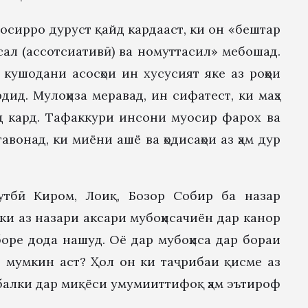
осирро дуруст қайд кардааст, ки он «бештар
сал (ассотсиативӣ) ва номуттасил» мебошад.
 кушодани асосҳои ин хусусият яке аз роҳҳои
ид. Мулоҳиза меравад, ин сифатест, ки маҳз
 кард. Тафаккури инсони муосир фарох ва
вонад, ки миёни ашё ва ҳодисаҳои аз ҳам дур
утбӣ Киром, Лоиқ, Бозор Собир ба назар
 ки аз назари аксари мубоҳисачиён дар канор
боре дода нашуд. Оё дар мубоҳиса дар бораи
 мумкин аст? Ҳол он ки таҷрибаи қисме аз
 балки дар миқёси умумииттифоқ ҳам эътироф