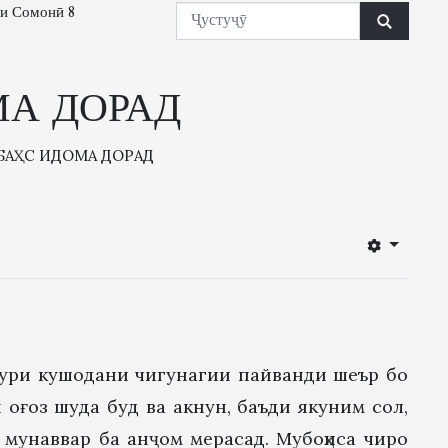
ли Сомонӣ 8
МА ДОРАД
БАҲС ИДОМА ДОРАД
зури кушодани чигунагии пайванди шеър бо
 оғоз шуда буд ва акнун, баъди якуним сол,
 мунаввар ба анҷом мерасад. Мубоҳиса чиро