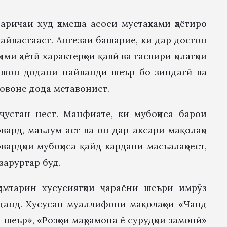
ариҷаи худ ҳамеша асоси мустаҳками ҳаётиро
пайвастааст. Ангезаи башарие, ки дар достон
ми ҳаётӣ характерҳои қавӣ ва тасвири ҳолатҳои
ишон додани пайванди шеър бо зиндагӣ ва
ровоне дода метавонист.
ҷустан нест. Манфиате, ки мубоҳиса барои
вард, маълум аст ва он дар аксари мақолаҳо
ардҳои мубоҳиса қайд кардани масъалаҳоест,
заруртар буд.
имтарин хусусиятҳои ҷараёни шеъри имрӯз
данд. Хусусан муаллифони мақолаҳои «Чанд
шеър», «Розҳои маҳрамона ё сурудҳои замонӣ»