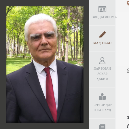
ЗИНДАГИНОМА
МАҚОЛАҲО
ДАР БОРАИ
АСКАР
ҲАКИМ
ГУФТОР ДАР
БОРАИ ХУД