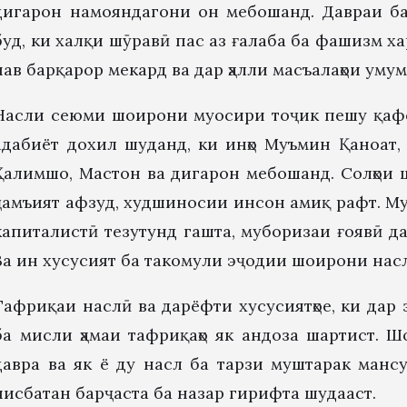
дигарон намояндагони он мебошанд. Давраи ба 
буд, ки халқи шӯравӣ пас аз ғалаба ба фашизм хар
нав барқарор мекард ва дар ҳалли масъалаҳои уму
Насли сеюми шоирони муосири тоҷик пешу қафо 
адабиёт дохил шуданд, ки инҳо Муъмин Қаноат,
Ҳалимшо, Мастон ва дигарон мебошанд. Солҳои ш
ҷамъият афзуд, худшиносии инсон амиқ рафт. Му
капиталистӣ тезутунд гашта, муборизаи ғоявӣ д
Ва ин хусусият ба такомули эҷодии шоирони нас
Тафриқаи наслӣ ва дарёфти хусусиятҳое, ки дар
ба мисли ҳамаи тафриқаҳо як андоза шартист. Ш
давра ва як ё ду насл ба тарзи муштарак мансу
нисбатан барҷаста ба назар гирифта шудааст.