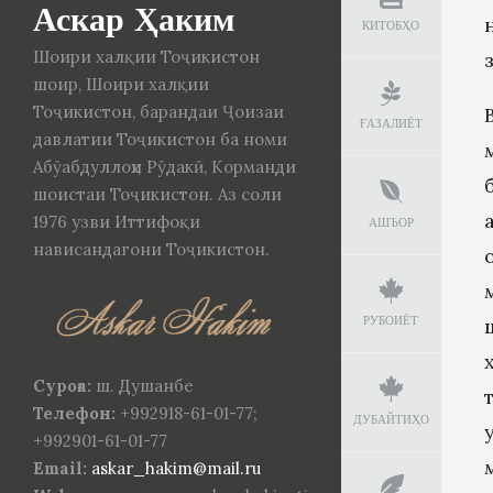
Аскар Ҳаким
КИТОБҲО
Шоири халқии Тоҷикистон
шоир, Шоири халқии
Тоҷикистон, барандаи Ҷоизаи
ҒАЗАЛИЁТ
давлатии Тоҷикистон ба номи
Абӯабдуллоҳи Рӯдакӣ, Корманди
шоистаи Тоҷикистон. Аз соли
1976 узви Иттифоқи
АШЪОР
нависандагони Тоҷикистон.
РУБОИЁТ
Суроға:
ш. Душанбе
Телефон:
+992918-61-01-77;
ДУБАЙТИҲО
+992901-61-01-77
Email:
askar_hakim@mail.ru