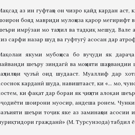
Мақсад аз ин гуфтаҳо он чизро қайд кардан аст, к
шоирон бояд мавриди мулоҳиза қарор мегирифт в
шеъри имрӯзаи мо таҳлил ва тадқиқ мешуд. Вале 
чиз сарфи назар шуд ва гуфтугӯ асосан дар атро
Мақолаи якуми мубоҳиса бо вуҷуди як дараҷа
пайванди шеъру зиндагӣ ва моҳияти шаҳрвандии 
таҳлилҳои ҷузъӣ оид шудааст. Муаллиф дар х
асоснок карданӣ шуда, навиштааст, ки «... мо, ч
хостем, ки фақат дар бораи як ҷиҳати алоқаи шеър 
эҷодиёти шоирони муосир, андеша ронем. Чунки, 
вазъияти шеъри тоҷик яке аз заминаҳои асосии
пуриқтидори гражданӣ» (М. Турсунзода) табдил 