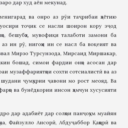
заро дар худ аён мекунад.
енигарад ва онро аз рӯи таҷрибаи ҳаётию
муосири тоҷик се насли шоирон кору эҷод
ҳо, бешубҳа, мувофиқи талаботи замони ба
аз ин рӯ, нигоҳи ин се насл ба воқеият ва
 аввал Мирзо Турсунзода, Мирсаид Миршакар,
мкин бошад, симои фардии онҳо асосан дар
враи музаффариятҳои сохти сотсиалистӣ ва аз
 шудани ҷумҳурии ҷавони мо рост меояд. Ва
афарҳо ва бунёдкории инсон ҳамчун хусусияти
ро дар адабиёт дар солҳои панҷоҳум муайян
ра, Файзулло Ансорӣ, Абдуҷаббор Қаҳҳорӣ ва