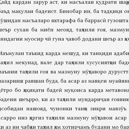
Қайд кардан зарур аст, ки масъалаи қудрати ша
баъд мақулаи бадеист. Бинобар ин, ба тадқиқи о
кӯшидан масъаларо яктарафа ба баррасӣ гузоштан
шеър сухан ба миён меояд, таҳлили ғоя, мазмун
зиндагии муосир чӣ гуна ҷавоб додани шеър аз ҳам
Маъмулан таъкид карда мешуд, ки танқиди адаби
таҳлил мекунад, вале дар таҳлили хусусиятҳои б
маънии таҳлили ғоя ва мазмуну мӯҳтаворо дурустт
назарияш равшан буда, ба асар аз мавқеи муайяни
ҳаётро бо ҳақиқати бадеӣ муқоиса карда метавона
бадеии шеърро, ки аз таҳлили мундариҷаи ғояви
ҳисобидан нашояд, чунонки танҳо зикри мавзӯ
асарро низ ҳаргиз таҳлили мазмуну мӯҳтавои асар
ки аз ин ҷабҳаи таҳлил ҳам хотирҷамъ будани мо бар