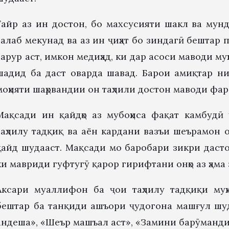
Ғайр аз ин достон, бо махсусияти шакл ва мунд
талаб мекунад ва аз ин ҷиҳат бо зиндагӣ бештар 
зарур аст, имкон медиҳад, ки дар асоси маводи муҳи
шадид ба даст оварда шавад. Барои амиқтар н
моҳияти шаҳрвандии он таҳлили достон маводи фа
Мақсади ин қайдҳо аз мубоҳиса фақат камбудӣ 
таҳлилу тадқиқ ва аён кардани вазъи шеърамон о
қайд шудааст. Мақсади мо баробари зикри дастов
ки мавриди гуфтугӯ қарор гирифтани онҳо аз ҳама 
Аксари муаллифон ба ҷои таҳлилу тадқиқи муҳ
бештар ба танқиди ашъори ҷудогона машғул шу
андеша», «Шеър машъал аст», «Замини барӯманди 