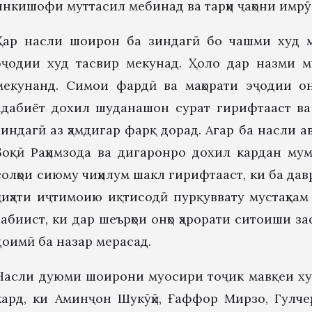
инкишофи муттасил мебинад ва тарҳи ҷаҳони имрӯ
Ҳар насли шоирон ба зиндагӣ бо чашми худ м
эҷодии худ тасвир мекунад. Ҳоло дар назми 
мекунанд. Симои фардӣ ва маҳорати эҷодии он
адабиёт дохил шуданашон сурат гирифтааст ва 
зиндагӣ аз ҳамдигар фарқ дорад. Агар ба насли
Боқӣ Раҳимзода ва дигаронро дохил кардан му
солҳои сиюму чиҳилум шакл гирифтааст, ки ба да
ҷиҳати иҷтимоию иқтисодӣ пурқуввату мустаҳкам
табиист, ки дар шеърҳои онҳо ҳарорати ситоиши з
доимӣ ба назар мерасад.
Насли дуюми шоирони муосири тоҷик мавқеи худ
кард, ки Аминҷон Шукӯҳӣ, Ғаффор Мирзо, Гулчеҳ