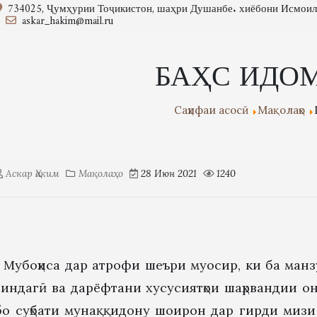
734025, Ҷумҳурии Тоҷикистон, шаҳри Душанбе. хиёбони Исмои
askar_hakim@mail.ru
БАҲС ИДО
Саҳифаи асосӣ
Мақолаҳо
Аскар Ҳаким
Мақолаҳо
28 Июн 2021
1240
Мубоҳиса дар атрофи шеъри муосир, ки ба ман
зиндагӣ ва дарёфтани хусусиятҳои шаҳрвандии он
бо суҳбати мунаққидону шоирон дар гирди мизи