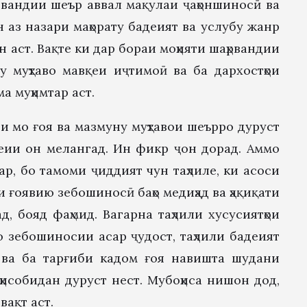
ҳрвандии шеър аввал мақулаи ҷаҳоншиносӣ ва
н аз назари маҳорату бадеият ва услубу жанр
 аст. Вақте ки дар бораи моҳияти шаҳрвандии
у муҳтаво мавқеи иҷтимоӣ ва ба дархостҳои
а муҳимтар аст.
и мо ғоя ва мазмуну муҳтавои шеърро дуруст
адеии он мелангад. Ин фикр ҷон дорад. Аммо
ар, бо тамоми ҷиддият чун таҳлиле, ки асоси
 ғоявию зебошиносӣ баҳо медиҳад ва ҳақиқати
д, бояд фаҳмид. Вагарна таҳлили хусусиятҳои
ю зебошиносии асар ҷудост, таҳлили бадеият
ъ ва ба тарғиби кадом ғоя навишта шудани
 ҳисобидан дуруст нест. Мубоҳиса нишон дод,
вақт аст.