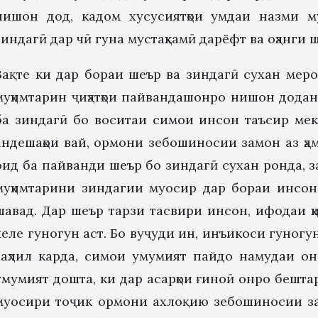
нишон дод, кадом хусусиятҳои умдаи назми 
зиндагӣ дар чӣ гуна мустаҳкамӣ дарёфт ва оҳанги
Вақте ки дар бораи шеър ва зиндагӣ сухан мерон
муҳимтарин ҷиҳатҳои пайвандашонро нишон додан 
ба зиндагӣ бо воситаи симои инсон таъсир мек
андешаҳои вай, ормони зебошиносии замон аз ҳам
оид ба пайванди шеър бо зиндагӣ сухан ронда, за
муҳимтарини зиндагии муосир дар бораи инсон
шавад. Дар шеър тарзи тасвири инсон, ифодаи ҳи
хеле гуногун аст. Бо вуҷуди ин, инъикоси гуногу
таҳлил карда, симои умумият пайдо намудаи о
умумият дошта, ки дар асарҳои ғиноӣ онро бешта
муосири тоҷик ормони ахлоқию зебошиносии зам