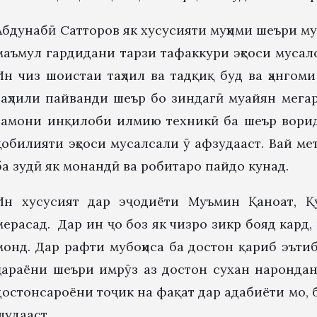
Абдунабӣ Сатторов як хусусияти муҳими шеъри му
маъмул гардидани тарзи тафаккури эҳсоси мусал
Ин чиз шоистаи таҳлил ва тадқиқ буд ва ҳангоми
таҳлили пайванди шеър бо зиндагӣ муайян мегард
замони инқилоби илмию техникӣ ба шеър ворид
қобилияти эҳсоси мусалсали ӯ афзудааст. Вай мета
ба зудӣ як монандӣ ва робитаро пайдо кунад.
Ин хусусият дар эҷодиёти Муъмин Қаноат, Қ
мерасад. Дар ин ҷо боз як чизро зикр бояд кард,
монд. Дар рафти мубоҳиса ба достон қариб эъти
ҷараёни шеъри имрӯз аз достон сухан нарондан
достонсароёни тоҷик на фақат дар адабиёти мо,
шудааст.