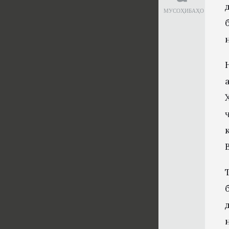
МУСОҲИБАҲО