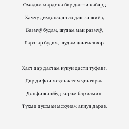
Омадам мардона бар дашти набард
Ҳамчу деҳқонзода аз дашти шиёр,
Базмҷӯ будам, шудам ман размҷӯ,
Барзгар будам, шудам ҷангисавор.
Ҳаст дар дастам кунун дасти туфанг,
Дар дифои меҳанастам ҷонгарав.
Донфишонӣ буд корам бар замин,
Тухми душман мекунам акнун дарав.