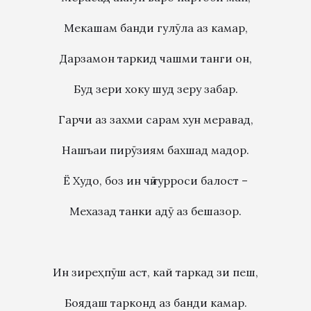
Мекашам банди гулӯла аз камар,
Дарзамон таркид чашми танги он,
Буд зери хоку шуд зеру забар.
Гарчи аз захми сарам хун меравад,
Нашъаи пирӯзиям бахшад мадор.
Ё Худо, боз ин чӣ ғурроси балост –
Мехазад танки адӯ аз бешазор.
Ин зиреҳпӯш аст, кай таркад зи пеш,
Боядаш тарконд аз банди камар.