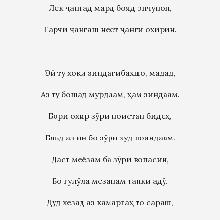
Лек ҷангад мард бояд ончунон,
Гарчи ҷангаш нест ҷанги охирин.
Эй ту хоки зиндагибахшо, мадад,
Аз ту бошад мурдаам, ҳам зиндаам.
Бори охир зӯри поистан бидеҳ,
Баъд аз ин бо зӯри худ пояндаам.
Даст меёзам ба зӯри вопасин,
Бо гулӯла мезанам танки адӯ.
Дуд хезад аз камаргаҳ то сараш,