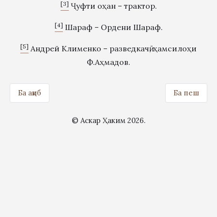
[3]
Ҷуфти оҳан – трактор.
[4]
Шараф – Ордени Шараф.
[5]
Андрей Клименко – разведкачӣ, ҳамсилоҳи
Ф.Аҳмадов.
Ба ақиб
Ба пеш
© Аскар Ҳаким 2026.