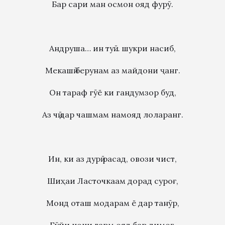
Бар сари ман осмон ояд фурӯ.
Андруша… ин туӣ… шукри насиб,
Мекашӣ берунам аз майдони ҷанг.
Он тараф гӯё ки гандумзор буд,
Аз чӣ дар чашмам намояд лоларанг.
Ин, ки аз дурӣ расад, овози чист,
Шиҳаи Ласточкаам дорад суроғ,
Монд оташ модарам ё дар танӯр,