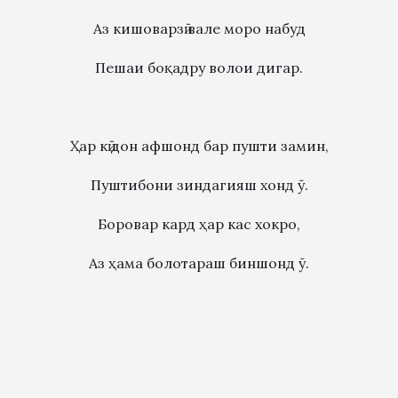
Аз кишоварзӣ вале моро набуд
Пешаи боқадру волои дигар.
Ҳар кӣ дон афшонд бар пушти замин,
Пуштибони зиндагияш хонд ӯ.
Боровар кард ҳар кас хокро,
Аз ҳама болотараш биншонд ӯ.