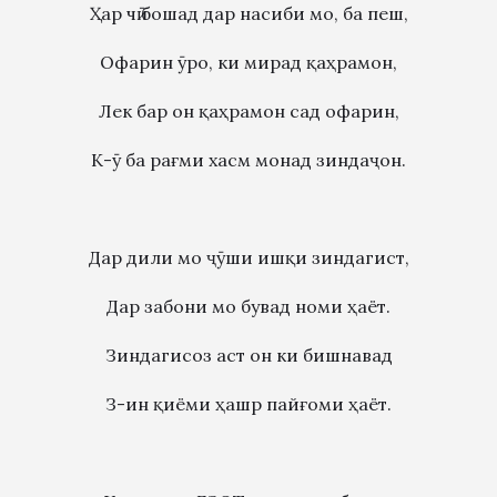
Ҳар чӣ бошад дар насиби мо, ба пеш,
Офарин ӯро, ки мирад қаҳрамон,
Лек бар он қаҳрамон сад офарин,
К-ӯ ба рағми хасм монад зиндаҷон.
Дар дили мо ҷӯши ишқи зиндагист,
Дар забони мо бувад номи ҳаёт.
Зиндагисоз аст он ки бишнавад
З-ин қиёми ҳашр пайғоми ҳаёт.