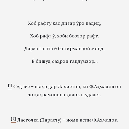
Хоб рафту кас дигар ӯро надид,
Хоб рафт ӯ, хоби беозор рафт.
Дарза гашта ё ба хирманҷой монд,
Ё бишуд саҳрои гандумзор…
[1]
Седлес – шаҳр дар Лаҳистон, ки Ф.Аҳмадов он
ҷо қаҳрамонона ҳалок шудааст.
[2]
Ласточка (Парасту) – номи аспи Ф.Аҳмадов.