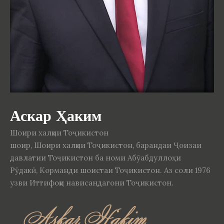
Аскар Ҳаким
Шоири халқии Тоҷикистон
шоир, Шоири халқии Тоҷикистон, барандаи Ҷоизаи
давлатии Тоҷикистон ба номи Абӯабдуллоҳи
Рӯдакӣ, Корманди шоистаи Тоҷикистон. Аз соли 1976
узви Иттифоқи нависандагони Тоҷикистон.