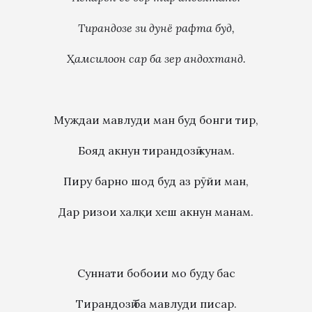
Тирандозе зи дунё рафта буд,
Ҳ
амсило
он сар ба зер андохтанд.
Муждаи мавлуди ман буд бонги тир,
Бояд акнун тирандозӣ кунам.
Пиру барно шод буд аз рӯйи ман,
Дар ризои халқи хеш акнун манам.
Суннати бобоии мо буду бас
Тирандозӣ ба мавлуди писар.