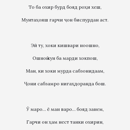
То ба охир бурд бояд роҳи хеш,
Мунтаҳояш гарчи ҷон биспурдан аст.
Эй ту, хоки кишвари ноошно,
Ошноӣ кун ба марди хокпош,
Ман, ки хоки мурда сабзонидаам,
Ҷони сабзамро нигаҳдоранда бош.
Ӯ маро… ё ман варо… бояд занем,
Гарчи он ҳам нест танки охирин,