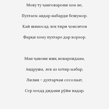
Мову ту ҷанговарони хом не,
Пухтаем андар набарди бешумор.
Кай шиносад лек тири ҷонситон
Фарқи хому пухтаро дар корзор.
Ман ҷавони ишқ новарзидаам,
Андруша, лек аз хотир мабар,
Лилия – духтарчаи сесолаат,
Сер хоҳад дидани рӯйи падар.