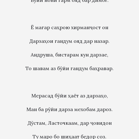
Бӯйи нони гарм ояд бар димоғ.
Ё магар саҳрою хирманҷост он
Дарзаҳои гандум ояд дар назар.
Андруша, бистарам кун дарзае,
То шавам аз бӯйи гандум баҳравар.
Мерасад бӯйи ҳаёт аз дарзаҳо,
Ман ба рӯйи дарза мехобам дароз.
Дӯстам, Ласточкаам, дар ҷовидон
Ту маро бо шиҳаат бедор соз.