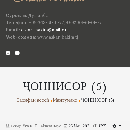
Суроға:
ш. Душанбе
Телефон:
+992918-61-01-77; +992901-61-01-77
Email:
askar_hakim@mail.ru
Web-сомона:
www.askar-hakim.tj
ҶОННИСОР (5)
Саҳифаи асосӣ
Манзумаҳо
ҶОННИСОР (5)
Аскар Ҳаким
Манзумаҳо
26 Май 2021
1295