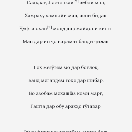
[2]
Садқаат, Ласточкаи
зебои ман,
Ҳамраҳу ҳампойи ман, аспи бидав.
[3]
Ҷуфти оҳан
монд дар майдони кишт,
Ман дар ин ҷо гирамат банди ҷилав.
Гоҳ меғӯтем мо дар ботлоқ,
Банд мегардем гоҳе дар шибар.
Бо азобам мекашӣ аз коми марг,
Гашта дар обу арақҳо ғӯтавар.