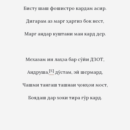
Бисту шаш фошистро кардам асир.
Дигарам аз марг ҳаргиз бок нест,
Марг андар куштани ман кард дер.
Мехазам ин лаҳза бар сӯйи ДЗОТ,
[5]
Андруша,
дӯстам, эй шермард,
Чашми тангаш ташнаи ҷонҳои мост,
Боядаш дар хоки тира гӯр кард.