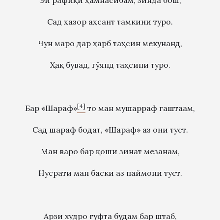
Эй рафиқи ҳамнасибам, зинда бош,
Сад ҳазор аҳсант тамкини туро.
Чун маро дар ҳарб таҳсин мекунанд,
Ҳақ бувад, гӯянд таҳсини туро.
[4]
Бар «Шараф»
то ман мушарраф гаштаам,
Сад шараф бодат, «Шараф» аз они туст.
Ман варо бар қоши зинат мезанам,
Нусрати ман баски аз паймони туст.
Арзи худро гуфта будам бар штаб,