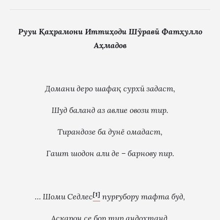
Ру
уи
Қ
а
ҳ
рамони Итти
ҳ
оди Ш
ӯ
рав
ӣ
Фат
ҳ
улло
А
ҳ
мадов
Домани де
ро шафа
қ
сурх
ӣ
задаст,
Шуд баланд аз
авлие овози тир.
Тирандозе ба дунё омадаст,
Гашт шодон а
ли де
– барнову пир.
[1]
… Шоми Седлес
пур
ғ
убору тафта буд,
Аскарон се бор тир андохтанд.