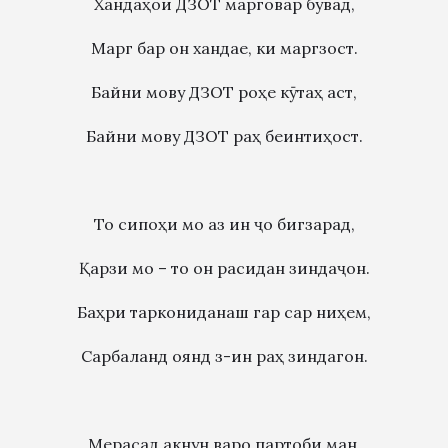
Хандаҳои ДЗОТ марговар бувад,
Марг бар он хандае, ки маргзост.
Байни мову ДЗОТ роҳе кӯтаҳ аст,
Байни мову ДЗОТ раҳ беинтиҳост.
То сипоҳи мо аз ин ҷо бигзарад,
Қарзи мо – то он расидан зиндаҷон.
Баҳри таркониданаш гар сар ниҳем,
Сарбаланд оянд з-ин раҳ зиндагон.
Мерасад акнун варо партоби ман,