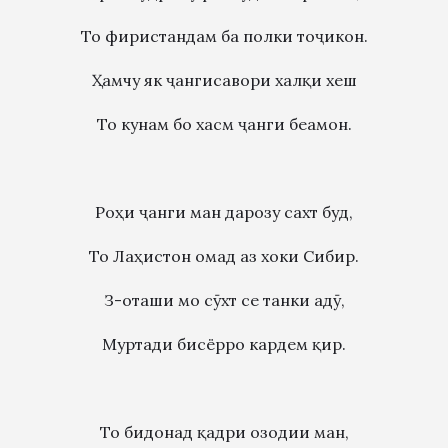
То фиристандам ба полки тоҷикон.
Ҳамчу як ҷангисавори халқи хеш
То кунам бо хасм ҷанги беамон.
Роҳи ҷанги ман дарозу сахт буд,
То Лаҳистон омад аз хоки Сибир.
З-оташи мо сӯхт се танки адӯ,
Муртади бисёрро кардем қир.
То бидонад қадри озодии ман,