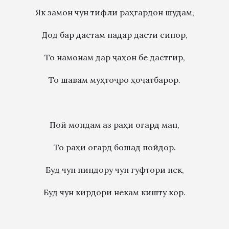
Як замон чун тифли раҳгардон шудам,
Дод бар дастам падар дасти сипор,
То намонам дар ҷаҳон бе дастгир,
То шавам муҳтоҷро ҳоҷатбарор.
Пой мондам аз раҳи огард ман,
То раҳи огард бошад пойдор.
Буд чун пиндору чун гуфтори нек,
Буд чун кирдори некам кишту кор.