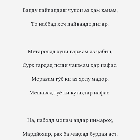
Банду пайвандаш чунон аз ҳам канам,
То наёбад ҳеҷ пайванде дигар.
Метаровад хуни гармам аз ҷабин,
Сурх гардад пеши чашмам ҳар нафас.
Меравам гӯё ки аз ҳолу мадор,
Мешавад гӯё ки кӯтаҳтар нафас.
На, набояд монам андар нимароҳ,
Мардӣ, охир, раҳ ба мақсад бурдан аст.