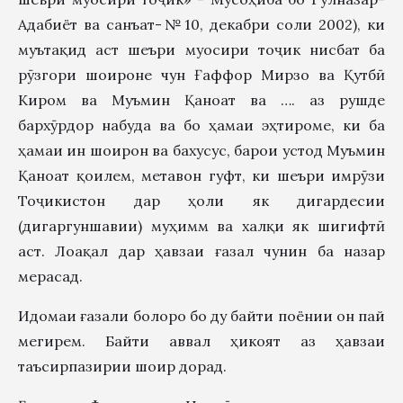
Адабиёт ва санъат-№10, декабри соли 2002), ки
муътақид аст шеъри муосири тоҷик нисбат ба
рӯзгори шоироне чун Ғаффор Мирзо ва Қутбӣ
Киром ва Муъмин Қаноат ва …. аз рушде
бархӯрдор набуда ва бо ҳамаи эҳтироме, ки ба
ҳамаи ин шоирон ва бахусус, барои устод Муъмин
Қаноат қоилем, метавон гуфт, ки шеъри имрӯзи
Тоҷикистон дар ҳоли як дигардесии
(дигаргуншавии) муҳимм ва халқи як шигифтӣ
аст. Лоақал дар ҳавзаи ғазал чунин ба назар
мерасад.
Идомаи ғазали болоро бо ду байти поёнии он пай
мегирем. Байти аввал ҳикоят аз ҳавзаи
таъсирпазирии шоир дорад.