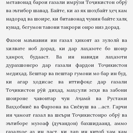
метавонад барои ғазали имрӯзи Тоҷикистон обрӯ
ва эътибор шавад. Байте, ки аз як шоҳбайт ҳеҷ кам
надорад ва шоире, ки битавонад чунин байте халқ
кунад, бегумон тавони такрори онро низ дорад.
Фазои маънавии ин ғазал ҳикоят аз зулолӣ ва
хилвате ноб дорад, ки дар лаҳазоте бо шоир
ҳамроҳ будааст. Ва ин навиди лаҳазоти
дурахшонеро дар ғазали фардои Тоҷикистон
медиҳад. Бештар ва пештар гумони мо бар ин буд,
ки агар ҳодисае ва иттифоқе дар ғазали
Тоҷикистон рӯй диҳад, маҳсули зеҳн ва забони
шоироне ҷавонтар чун Аҷамӣ ва Рустами
Ваҳҳобниё ва Фарзона ва Сиёвуш ва …аст. Гарчи
ин ҷамоат ғазал ва шеъри Тоҷикистонро обрӯ ва
эътиборе музоаф (дучандон) бахшидаанд, аммо
ғазалҳое аз ин даст, ки дар ин китоб ҳам кам