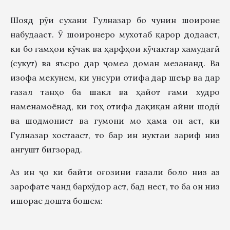
Шояд рӯи сухани Гулназар бо чунин шоироне
набудааст. Ӯ шоиронеро мухотаб қарор додааст,
ки бо ғамҳои кӯчак ва ҳарфҳои кӯчактар хамудагӣ
(сукут) ва яъсро дар ҷомеа доман мезананд. Ва
изофа мекунем, ки унсури отифа дар шеър ва дар
ғазал танҳо ба шакл ва ҳайот ғами худро
наменамоёнад, ки гоҳ отифа дақиқан айни шодӣ
ва шодмонист ва гумони мо ҳама он аст, ки
Гулназар хостааст, то бар ин нуктаи зариф низ
ангушт бигзорад.
Аз ин ҷо ки байти оғозини ғазали боло низ аз
зарофате чанд бархӯдор аст, бад нест, то ба он низ
ишорае дошта бошем: