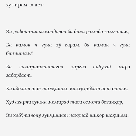
хӯ гирам…» аст:
Зи рафоқати камондорон ба дили рамида
ғ
амгинам,
Ба камон ч
гуна х
ӯ
гирам, ба камин ч
гуна
биншинам?
Ба камаршикастагон
ҳ
аргиз набувад маро
забардаст
,
Ки адолат аст талқинам, ки му
ҳ
аббат аст оинам.
Худ агарчи гушна мемирад таги осмони безин
ҳ
ор,
Зи каб
ӯ
тарону гун
ҷ
ишкон накунад шикор шо
ҳ
инам.