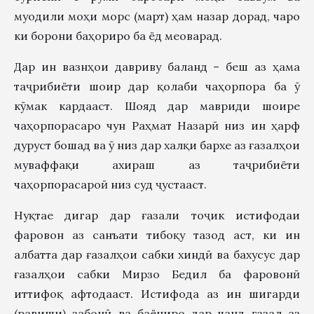
муодили моҳи морс (март) ҳам назар дорад, чаро
ки борони баҳориро ба ёд меоварад.
Дар ин вазнҳои давриву баланд – беш аз ҳама
таҷрибиёти шоир дар қолаби чаҳорпора ба ӯ
кӯмак кардааст. Шояд дар мавриди шоире
чаҳорпорасаро чун Раҳмат Назарӣ низ ин ҳарф
дуруст бошад ва ӯ низ дар халқи бархе аз ғазалҳои
муваффақи ахираш аз таҷрибиёти
чаҳорпорасароӣ низ суд ҷустааст.
Нуқтае дигар дар ғазали тоҷик истифодаи
фаровон аз санъати тибоқу тазод аст, ки ин
албатта дар ғазалҳои сабки хиндӣ ва бахусус дар
ғазалҳои сабки Мирзо Бедил ба фаровонӣ
иттифоқ афтодааст. Истифода аз ин шигарди
(равиши) забонӣ ва баёниро дар чанд ғазал аз