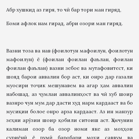
Абр хушкид аз гиря, то чӣ бар тори ман гиряд,
Боми афлок нам гирад, абри озори ман гиряд.
Вазни тоза ва нав (фоилотун мафоилун, фоилотун
мафоилун) ё (фоилан фоилан фаълан, фоилан
фоилан фаълан) вазни зебое ва мутафовитест, ки
шояд барои аввалин бор аст, ки онро дар ғазали
муосири тоҷик мешунавем ва агар ҳам аввалин
набошад, аз ҷумлаи аввалинҳост ва чӣ хуб шоир
вазнро чун мум дар дасти худ нарм кардааст ва бо
мусиқии болое онро арза кардааст. Аз ин манзур
зеҳни арӯзии шоир қобили ситоиш аст. Ҳамчунин
калимаи озор ба озор номи яке аз моҳҳои
суриёнӣ ё румӣ баробари моҳи саввум ва