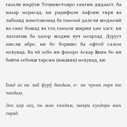
ғазали имрӯзи Тоҷикистонро ғамгин дидааст, ба
назар мерасад, ки радифҳои лафзии гиря ва
лабханд наметавонад ба тамомӣ далели шодмонӣ
ва ғаме бошад ва гоҳ ғамҳои ширин ҳам ҳаст, ки
лаззаташ ба ҳазор шодии пуч меарзад. Дуруст
мисли абре, ки бо борише ба офтоб салом
мекунад. Ва чӣ зебо ин фазоро Аскар Ҳаким бо ин
байти зебояш тарсим (нақшин) мекунад, ки:
Баъд аз ин лаб фур
ӯ
бандам, к- ин чунин гиря то
чандам,
Лек
ҳ
ар га
ҳ
, ки ман хандам, шеъри хундори ман
гиряд.