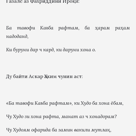
Ғазале аз Фахриддини Ироқӣ:
Ба тавофи Каъба рафтам, ба
ҳ
арам ра
ҳ
ам
надоданд,
Ки буруни дар ч
кард
, ки даруни хона о
.
Ду байти Аскар Ҳаким чунин аст:
«Ба тавофи Каъба рафтам», ки Худо ба хона ёбам,
Чу Худо зи хона рафта, манат аз ч
хонадорам?
Чу Худоям офарида ба замин вакили мутлақ,