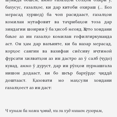
бахусус, ғазалҳое, ки дар китоби охираш (… Боз
мерасад хуршед) ба чоп расидааст, ғазалҳои
комилан мутафовит ва таҷрибаҳои тоза дар
зиндагии шоирии ӯ ба ҳисоб меояд. Ҳатто хондани
баъзе аз ин ғазалҳо комилан ғофилгиркунанда
аст. Он ҳам дар вазъияте, ки ба назар мерасад,
корҳое сангин ва вазифаи сиёсиву иҷтимоӣ
фурсати хилватҳои аз ин дастро аз ӯ салб (ҷудо)
кунад, аммо ӯ дуруст, дар ин рӯзҳои пурмашғала
нишон додааст, ки бо шеър бархӯрде ҷиддӣ
доштааст. Қазовати мо маҳсули хондани
ғазалҳоест аз ин даст:
Ч
кунам ба номи
ҷ
овид, ки зи худ нишон гузорам,