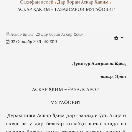
Саҳифаи асосӣ
Дар бораи Аскар Ҳаким
АСКАР ҲАКИМ – ҒАЗАЛСАРОИ МУТАФОВИТ
Аскар Ҳаким
Дар бораи Аскар Ҳаким
02 Октябр 2021
1310
Дуктур Алиризои Қазва,
шоир, Эрон
АСКАР ҲАКИМ – ҒАЗАЛСАРОИ
МУТАФОВИТ
Дурахшиши Аскар Ҳаким дар ғазалҳои ӯст. Агарчи
шояд аз ӯ дар бештар қолабҳо шеър хонда ва
шунида бошем, аммо ғазалҳои солҳои охири ӯ,