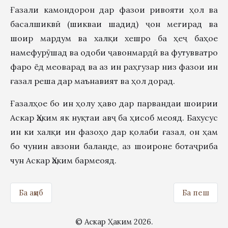
Ғазали камондорон дар фазои ривояти ҳол ва
басалшиквӣ (шикваи шадид) ҷон мегирад ва
шоир мардум ва халқи хешро ба ҳеҷ баҳое
намефурӯшад ва одоби ҷавонмардӣ ва футувватро
фаро ёд меоварад ва аз ин раҳгузар низ фазои ин
ғазал реша дар маънавият ва ҳол дорад.
Ғазалҳое бо ин ҳолу ҳаво дар парвандаи шоирии
Аскар Ҳаким як нуқтаи авҷ ба ҳисоб меояд. Бахусус
ин ки халқи ин фазоҳо дар қолаби ғазал, он ҳам
бо чунин авзони баланде, аз шоироне ботаҷриба
чун Аскар Ҳаким бармеояд.
Ба ақиб
Ба пеш
© Аскар Ҳаким 2026.