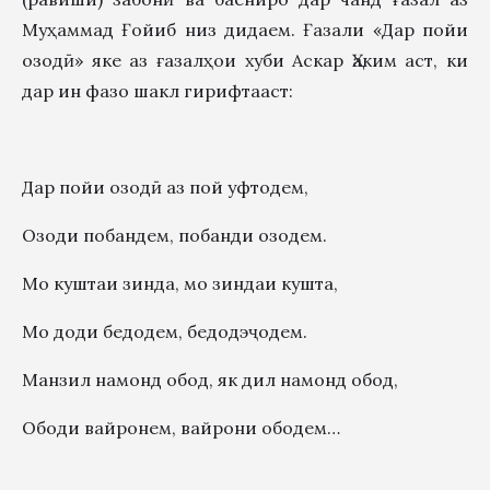
Муҳаммад Ғойиб низ дидаем. Ғазали «Дар пойи
озодӣ» яке аз ғазалҳои хуби Аскар Ҳаким аст, ки
дар ин фазо шакл гирифтааст:
Дар пойи озодӣ аз пой уфтодем,
Озоди побандем, побанди озодем.
Мо куштаи зинда, мо зиндаи кушта,
Мо доди бедодем, бедодэҷодем.
Манзил намонд обод, як дил намонд обод,
Ободи вайронем, вайрони ободем…