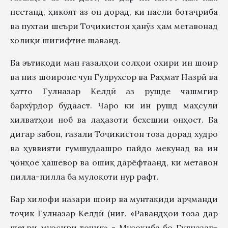
нестанд, ҳикоят аз он дорад, ки насли ботаҷриба
ва пухтаи шеъри Тоҷикистон ҳанӯз ҳам метавонад
холиқи шигифтие шаванд.
Ба эътиқоди ман ғазалҳои солҳои охири ин шоир
ва низ шоироне чун Гулрухсор ва Раҳмат Назрӣ ва
ҳатто Гулназар Келдӣ аз рушде чашмгир
бархӯрдор будааст. Чаро ки ин рушд маҳсули
хилватҳои ноб ва лаҳазоти бехешии онҳост. Ба
дигар забон, ғазали Тоҷикистон тоза дорад худро
ва ҳуввияти гумшудаашро пайдо мекунад ва ин
ҷонҳое ҳашевор ва ошиқ дарёфтаанд, ки метавон
пилла-пилла ба мулоқоти нур рафт.
Бар хилофи назари шоир ва мунтақиди арҷманди
тоҷик Гулназар Келдӣ (ниг. «Равандҳои тоза дар
шеъри муосири тоҷик» - Мусоҳиба бо Гулназар-