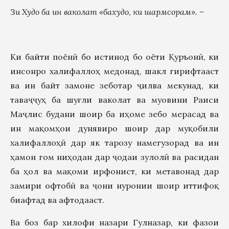
Зи Худо ба ин ваколат «бахудо, ки шармсорам». –
Ки байти поёнӣ бо истинод бо оёти Қуръонӣ, ки
инсонро халифаллоҳ медонад, шакл гирифтааст
ва ин байт замоне зеботар ҷилва мекунад, ки
таваҷҷуҳ ба шуғли ваколат ва муовини Раиси
Маҷлис будани шоир ба иҳоме зебо мерасад ва
ин мақомҳои дунявиро шоир дар муқобили
халифаллоҳӣ дар як тарозу намегузорад ва ин
ҳамон гом ниҳодан дар ҷодаи зулолӣ ва расидан
ба ҳол ва мақоми ирфонист, ки метавонад дар
замири офтобӣ ва ҷони нуронии шоир иттифоқ
биафтад ва афтодааст.
Ва боз бар хилофи назари Гулназар, ки фазои