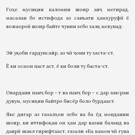
Гоҳе мусиқии каломии шоир авҷ мегирад,
масалан бо истифода аз санъати ҳамҳуруфӣ ё
вожаороӣ шоир байте чунин зебо халқ мекунад:
Эй уқоби гардунсайр, аз чӣ ҷони ту хаста-ст,
Ё ки осмон паст аст, ё ки боли ту баста-ст.
Овардани панҷ бор - т ва панҷ бор – с дар мисраи
дувум, мусиқии байтро бисёр боло бурдааст.
Яке дигар аз ғазалҳои зебо ва ба ёд мондании
шоир, ки иттифоқан он ҳам дар вазни баланд ва
даврӣ шакл гирифтааст, ғазали «Ба камон чӣ гуна