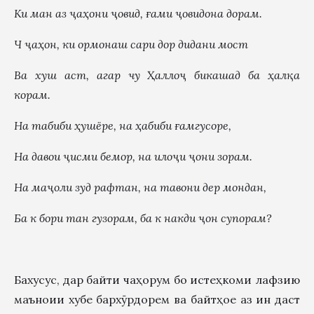
Ки ман аз
ҷ
а
ҳ
они
ҷ
овид,
ғ
ами
ҷ
овидона дорам.
Ч
ҷ
а
ҳ
он, ки ормонаш сари дор дидани мост
Ва хуш аст, агар чу
Ҳ
алло
ҷ
бикашад ба
ҳ
алқа
корам.
На табиби
ҳ
ушёре, на
ҳ
абиби
ғ
амгусоре,
На давои
ҷ
исми бемор, на ило
ҷ
и
ҷ
они зорам.
На ма
ҷ
оли зуд рафтан, на тавони дер мондан,
Ба к
бори тан гузорам, ба к
накди
ҷ
он супорам?
Бахусус, дар байти чаҳорум бо истеҳкоми лафзию
маъноии хубе бархӯрдорем ва байтҳое аз ин даст