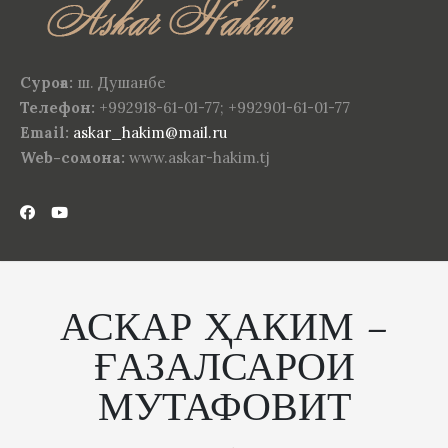
Суроға:
ш. Душанбе
Телефон:
+992918-61-01-77; +992901-61-01-77
Email:
askar_hakim@mail.ru
Web-сомона:
www.askar-hakim.tj
АСКАР ҲАКИМ –
ҒАЗАЛСАРОИ
МУТАФОВИТ