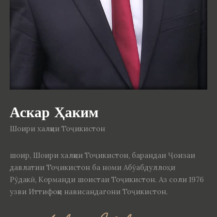
Аскар Ҳаким
Шоири халқии Тоҷикистон
шоир, Шоири халқии Тоҷикистон, барандаи Ҷоизаи
давлатии Тоҷикистон ба номи Абӯабдуллоҳи
Рӯдакӣ, Корманди шоистаи Тоҷикистон. Аз соли 1976
узви Иттифоқи нависандагони Тоҷикистон.